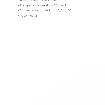
• Alimentazione: 230V – 50Hz
• Max. potenza assorbita: 125 watt
• Dimensioni: H cm 29, L cm 14, P cm 22
• Peso: Kg. 3,1