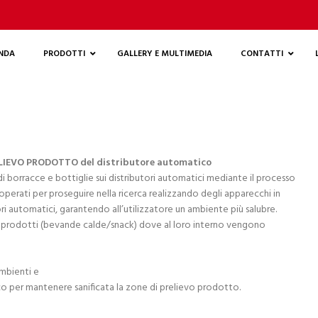
ENDA
PRODOTTI
GALLERY E MULTIMEDIA
CONTATTI
ELIEVO PRODOTTO del distributore automatico
borracce e bottiglie sui distributori automatici mediante il processo
erati per proseguire nella ricerca realizzando degli apparecchi in
ori automatici, garantendo all’utilizzatore un ambiente più salubre.
vo prodotti (bevande calde/snack) dove al loro interno vengono
ambienti e
o per mantenere sanificata la zone di prelievo prodotto.