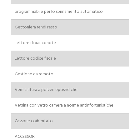
programmabile per lo sbrinamento automatico
Nome
Cognome
Gettoniera rendi resto
Email
*
Lettore di banconote
Telefono
Lettore codice fiscale
Gestione da remoto
Indirizzo
Verniciatura a polveri epossidiche
Indirizzo (linea 1)
Vetrina con vetro camera a norme antinfortunistiche
Cassone coibentato
seconda riga per indirizzo
ACCESSORI