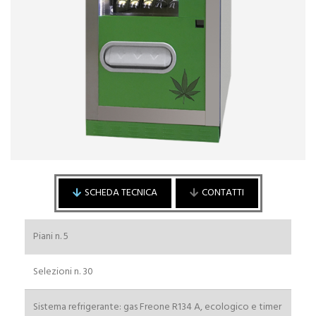
SCHEDA TECNICA
CONTATTI
Piani n. 5
Cliente / Fornitore
Cliente
Selezioni n. 30
Fornitore
Sistema refrigerante: gas Freone R134 A, ecologico e timer
Nome
*