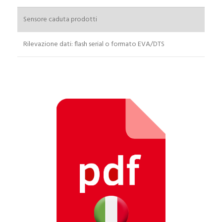
Località
Stato
Sensore caduta prodotti
C.A.P.
Rilevazione dati: flash serial o formato EVA/DTS
NOTE
PRIVACY
*
Acconsento il trattamento dei dati personali; I
agree to the processing of personal data; [Leggi
informativa privacy Lgs 196/2003