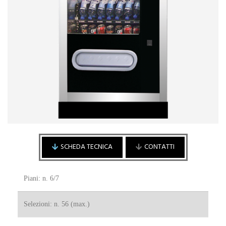
SCHEDA TECNICA
CONTATTI
Piani: n. 6/7
Cliente / Fornitore
Cliente
Selezioni: n. 56 (max.)
Fornitore