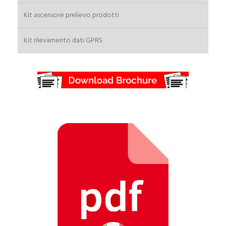
RIMANI AGGIORNATO SUI NOSTRI PRODOTTI
Kit ascensore prelievo prodotti
si
no
Kit rilevamento dati GPRS
Invia