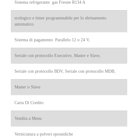
Sistema refrigerante: gas Freone R134 A
Nome
*
ecologico e timer programmabile per lo sbrinamento
Nome
Cognome
automatico.
Email
*
Sistema di pagamento: Parallelo 12 o 24 V,
Seriale con protocollo Executive, Master e Slave,
Telefono
Seriale con protocollo BDV, Seriale con protocollo MDB,
Indirizzo
Master o Slave
Carta Di Credito
Indirizzo (linea 1)
Vendita a Menu
seconda riga per indirizzo
Verniciatura a polveri epossidiche