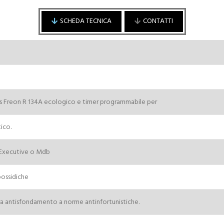
SCHEDA TECNICA
CONTATTI
as Freon R 134A ecologico e timer programmabile per
ico.
Cognome
 Executive o Mdb
possidiche
a antisfondamento a norme antinfortunistiche.