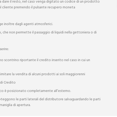
a dare il resto, nel caso venga digitato un codice di un prodotto
e al cliente premendo il pulsante recupero moneta
e inoltre dagli agenti atmosferici.
che non permette il passaggio di liquidi nella gettoniera o di
erire:
 scontrino riportante il credito inserito nel caso in cui un
mitare la vendita di alcuni prodotti ai soli maggiorenni
di Credito
tico è posizionato completamente all’esterno.
teggono le parti laterali del distributore salvaguardando le parti
aniglia di apertura.