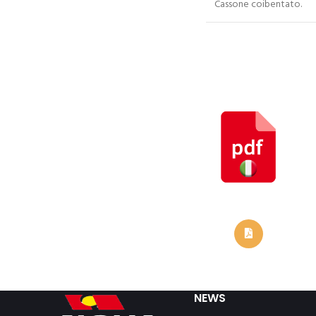
Cassone coibentato.
Indirizzo
Indirizzo (linea 1)
seconda riga per indirizzo
Località
C.A.P.
NOTE
NEWS