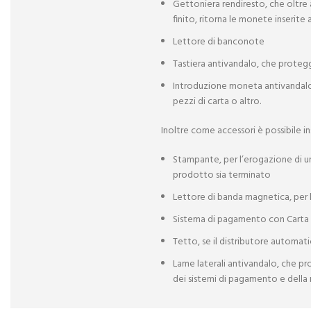
Gettoniera rendiresto, che oltre 
finito, ritorna le monete inserit
Lettore di banconote
Tastiera antivandalo, che protegg
Introduzione moneta antivandalo, 
pezzi di carta o altro.
Inoltre come accessori è possibile ins
Stampante, per l’erogazione di uno
prodotto sia terminato
Lettore di banda magnetica, per li
Sistema di pagamento con Carta 
Tetto, se il distributore automa
Lame laterali antivandalo, che pro
dei sistemi di pagamento e della m