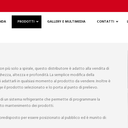
ENDA
PRODOTTI
GALLERY E MULTIMEDIA
CONTATTI
n più solo a spirale, questo distributore è adatto alla vendita di
rghezza, altezza e profondità. La semplice modifica della
 adattarli in qualsiasi momento al prodotto da vendere. Inoltre è
 il prodotto selezionato e lo porta al punto di prelievo.
 di un sistema refrigerante che permette di programmare la
etto mantenimento dei prodotti.
è predisposto per essere posizionato al pubblico ed è munito di: