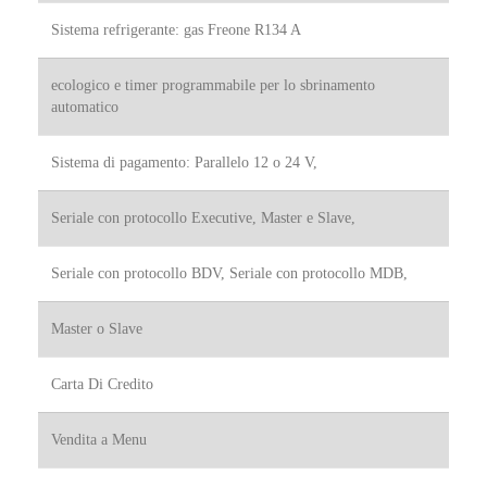
Sistema refrigerante: gas Freone R134 A
Nome
*
ecologico e timer programmabile per lo sbrinamento
Nome
Cognome
automatico
Email
*
Sistema di pagamento: Parallelo 12 o 24 V,
Seriale con protocollo Executive, Master e Slave,
Telefono
Seriale con protocollo BDV, Seriale con protocollo MDB,
Indirizzo
Master o Slave
Carta Di Credito
Indirizzo (linea 1)
Vendita a Menu
seconda riga per indirizzo