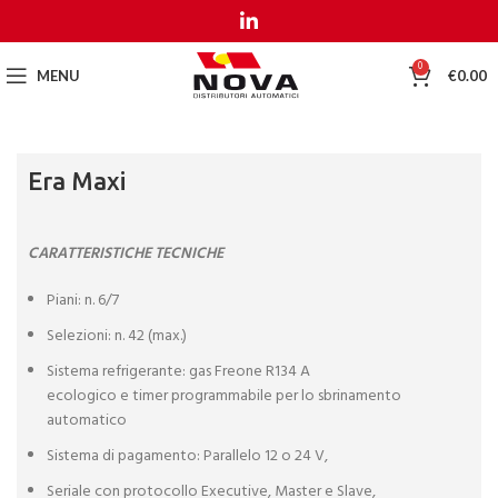
MENU
MENU
0
MENU
€
0.00
Era Maxi
CARATTERISTICHE TECNICHE
Piani: n. 6/7
Selezioni: n. 42 (max.)
Sistema refrigerante: gas Freone R134 A
ecologico e timer programmabile per lo sbrinamento
automatico
Sistema di pagamento: Parallelo 12 o 24 V,
Seriale con protocollo Executive, Master e Slave,