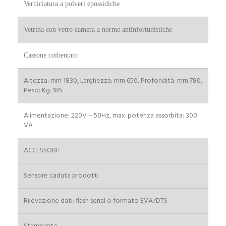
Verniciatura a polveri epossidiche
Località
Stato
Vetrina con vetro camera a norme antinfortunistiche
Cassone coibentato
C.A.P.
NOTE
Altezza: mm 1830, Larghezza: mm 650, Profondità: mm 780,
Peso: Kg. 185
Alimentazione: 220V – 50Hz, max. potenza assorbita: 300
VA
ACCESSORI:
Sensore caduta prodotti
PRIVACY
*
Rilevazione dati: flash serial o formato EVA/DTS
Acconsento il trattamento dei dati personali; I
agree to the processing of personal data; [Leggi