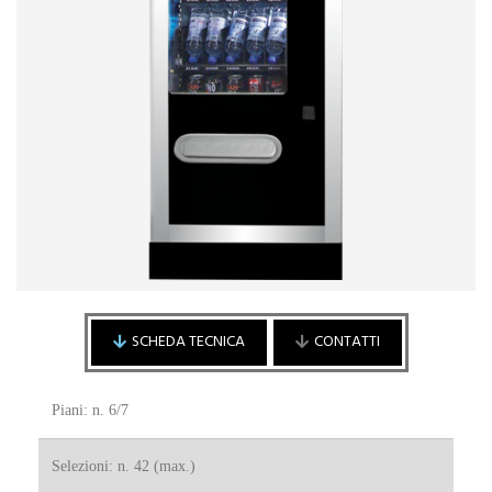
SCHEDA TECNICA
CONTATTI
Piani: n. 6/7
Cliente / Fornitore
Cliente
Selezioni: n. 42 (max.)
Fornitore