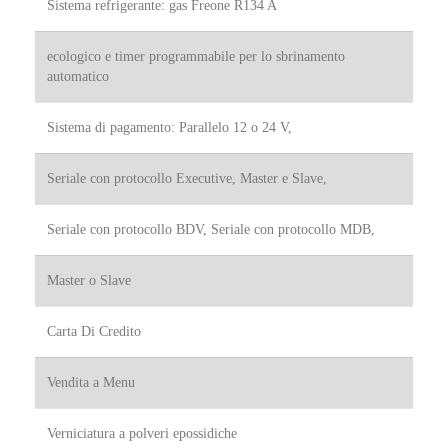
Sistema refrigerante: gas Freone R134 A
Nome
*
ecologico e timer programmabile per lo sbrinamento
Nome
Cognome
automatico
Email
*
Sistema di pagamento: Parallelo 12 o 24 V,
Seriale con protocollo Executive, Master e Slave,
Telefono
Seriale con protocollo BDV, Seriale con protocollo MDB,
Indirizzo
Master o Slave
Carta Di Credito
Indirizzo (linea 1)
Vendita a Menu
seconda riga per indirizzo
Verniciatura a polveri epossidiche