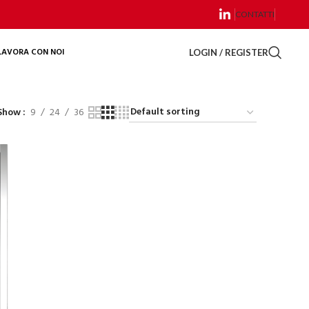
CONTATTI
LAVORA CON NOI
LOGIN / REGISTER
Show
9
24
36