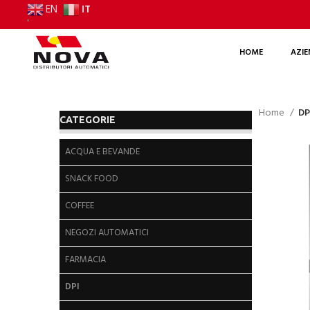
IT
EN
'
HOME
AZI
Home
DP
CATEGORIE
ACQUA E BEVANDE
SNACK FOOD
COFFEE
NEGOZI AUTOMATICI
FARMACIA
DPI