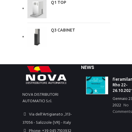
Q1 TOP
Q3 CABINET
NEWS
fieramila
Rho 22-
26.10.202
NOVA DISTRIBUTORI
Gennaio 23
AUTOMATICI S.r.l.
2022
No
Comments
Via dell'Artigianato ,313-
37056 - Salizzole (VR) - Italy
Phone: +39 045 7103932