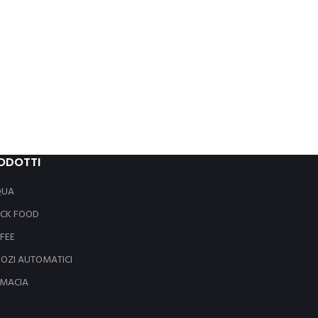
ODOTTI
QUA
CK FOOD
FEE
OZI AUTOMATICI
MACIA