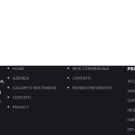
HOME
RETE COMMERCIALE
PR
AZIENDA
CONTATTI
AC
no,
GALLERY E MULTIMEDIA
RICHIEDI PREVENTIVO
SNA
1
CONTATTI
COF
,
PRIVACY
NEG
FAR
DPI