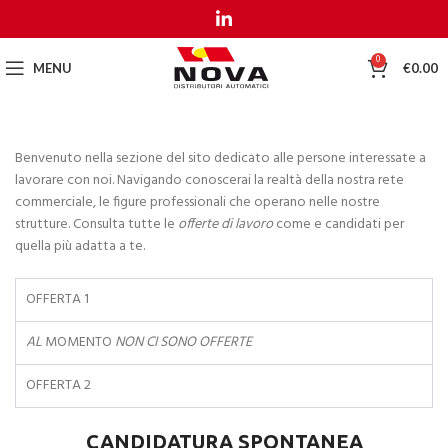
MENU
MENU
0
MENU
€
0.00
Benvenuto nella sezione del sito dedicato alle persone interessate a
lavorare con noi. Navigando conoscerai la realtà della nostra rete
commerciale, le figure professionali che operano nelle nostre
strutture. Consulta tutte le
offerte di lavoro
come e candidati per
quella più adatta a te.
OFFERTA 1
AL
MOMENTO
NON CI SONO OFFERTE
OFFERTA 2
CANDIDATURA SPONTANEA